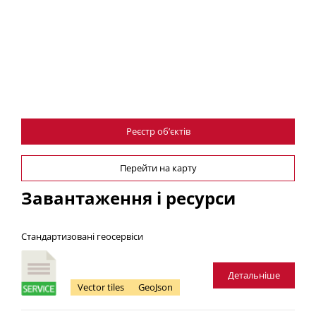
Реєстр об’єктів
Перейти на карту
Завантаження і ресурси
Cтандартизовані геосервіси
Детальніше
Vector tiles
GeoJson