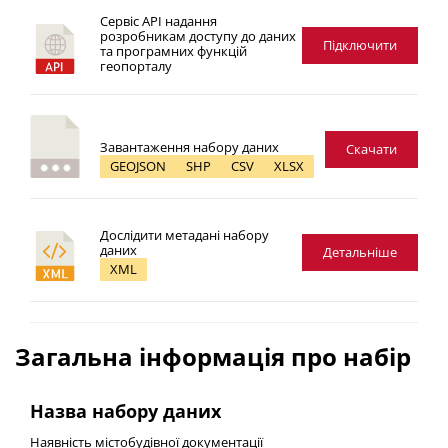
Сервіс API надання
розробникам доступу до даних
Підключити
та програмних функцій
геопорталу
Завантаження набору даних
Скачати
GEOJSON
SHP
CSV
XLSX
Дослідити метадані набору
даних
Детальніше
XML
Загальна інформація про набір
Назва набору даних
Наявність містобудівної документації