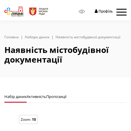
Профіль
Головна
Набори даних
Наявність містобудівної документації
Наявність містобудівної
документації
Набір даних
Активність
Пропозиції
Zoom:
10