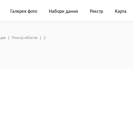
Галерея фото
Набори даних
Реєстр
Карта
дів
Реєстр об’єктів
2