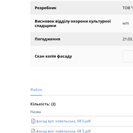
Розробник
ТОВ 
Висновок відділу охорони культурної
н/п
спадщини
Погодження
21.03
Скан копія фасаду
Файли
Кількість: (2)
Назва
фасад вул. ковельська, 68 6.pdf
фасад вул. ковельська, 68 5.pdf