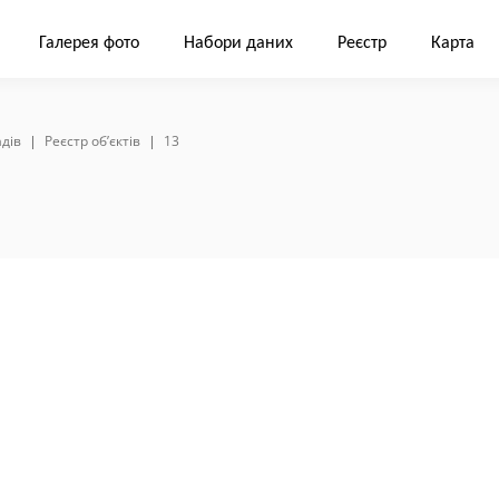
Галерея фото
Набори даних
Реєстр
Карта
дів
Реєстр об’єктів
13