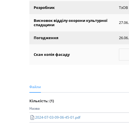
Розробник
ТзОВ 
Висновок відділу охорони культурної
27.06
спадщини
Погодження
26.06
Скан копія фасаду
Файли
Кількість: (1)
Назва
2024-07-03-09-06-45-01.pdf