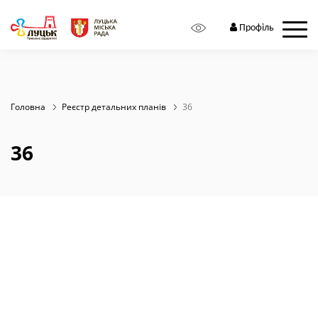
Zoom:
10
Профіль
Головна
Реєстр детальних планів
36
36