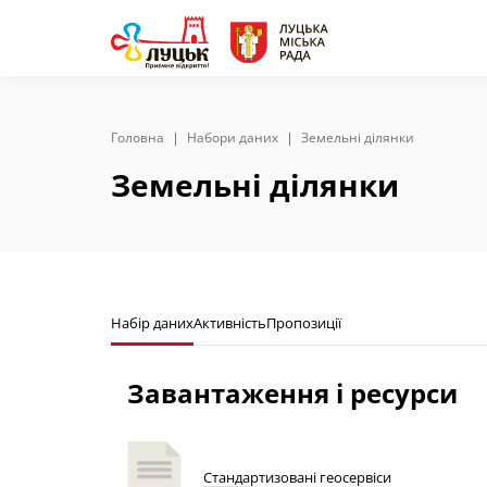
Головна
Набори даних
Земельні ділянки
Земельні ділянки
Набір даних
Активність
Пропозиції
Завантаження і ресурси
Cтандартизовані геосервіси