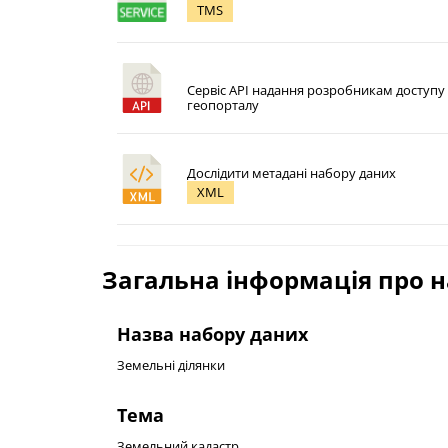
TMS
Сервіс API надання розробникам доступу
геопорталу
Дослідити метадані набору даних
XML
Загальна інформація про н
Назва набору даних
Земельні ділянки
Тема
Земельний кадастр