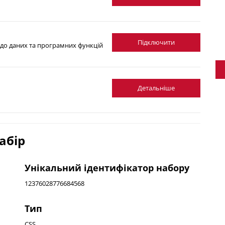
Підключити
 до даних та програмних функцій
Детальніше
абір
Унікальний ідентифікатор набору
12376028776684568
Тип
CSS