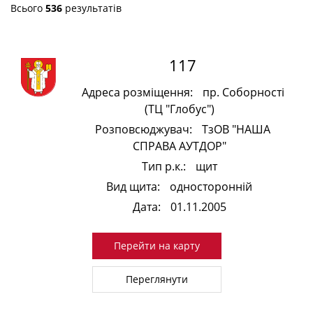
Всього
536
результатів
117
Адреса розміщення:
пр. Соборності
(ТЦ "Глобус")
Розповсюджувач:
ТзОВ "НАША
СПРАВА АУТДОР"
Тип р.к.:
щит
Вид щита:
односторонній
Дата:
01.11.2005
Перейти на карту
Переглянути