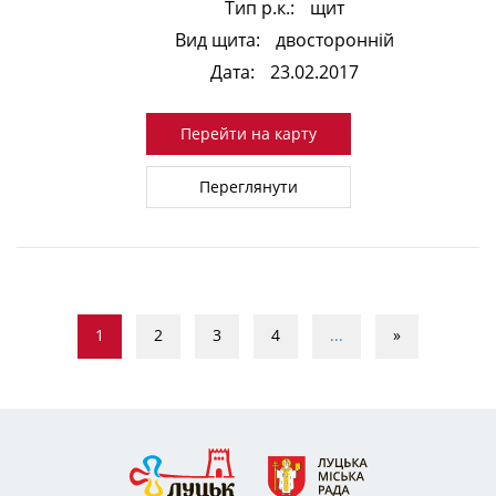
Тип р.к.:
щит
Вид щита:
двосторонній
Дата:
23.02.2017
Перейти на карту
Переглянути
1
2
3
4
...
»