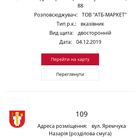
88
Розповсюджувач:
ТОВ "АТБ-МАРКЕТ"
Тип р.к.:
вказівник
Вид щита:
двосторонній
Дата:
04.12.2019
Перейти на карту
Переглянути
109
Адреса розміщення:
вул. Яремчука
Назарія (розділова смуга)